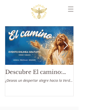
Descubre El camino:
¿Dónde está 
Evento enlinea gratuito
elección?
¿Deseas un despertar alegre hacia la Verdad
La verdadera elección c
interior?
entre dos estados ment
nos recuerda nuestro p