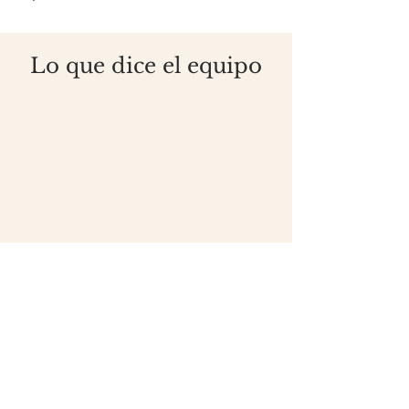
Lo que dice el equipo
Disfruta este video en el que algunos de
nuestros voluntarios comparten desde
el corazón sus experiencias al formar
parte de Colaboraciones en Cristo.
Únete a la sinfonía de