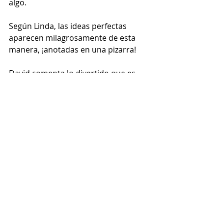
algo.
Según Linda, las ideas perfectas 
aparecen milagrosamente de esta 
manera, ¡anotadas en una pizarra!
David comenta lo divertido que es 
esto; No intentar adherirse a ningún 
ritual o estructura para el próximo 
evento.
Reflexionando sobre la Academia de 
inglés del año pasado, lo que 
realmente destacó para David fue la 
vibrante participación, la 
espontaneidad de cada día y la 
sinergia experimentada tanto por 
los presentadores como por los 
participantes.