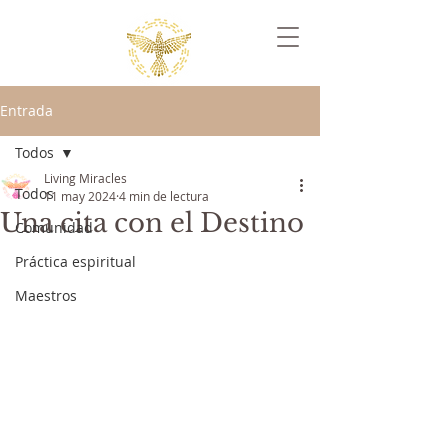
Entrada
Todos
Living Miracles
Todos
11 may 2024
4 min de lectura
Una cita con el Destino
Comunidad
Práctica espiritual
Maestros